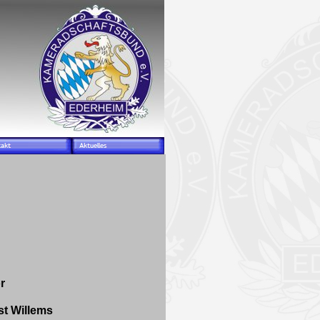
r
st Willems